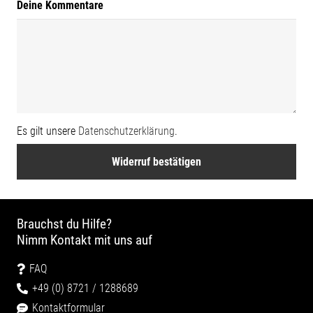
Page URI *erforderlich
Deine Kommentare
Es gilt unsere
Datenschutzerklärung
.
Widerruf bestätigen
Brauchst du Hilfe?
Nimm Kontakt mit uns auf
FAQ
+49 (0) 8721 / 1288689
Kontaktformular