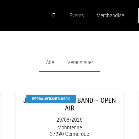
Events
Merchandise
Alle
Veranstalter
JOSHUA PATRON & BAND – OPEN
WERRA-MEISSNER-KREIS
AIR
29/08/2026
Mohntenne
37290 Germerode