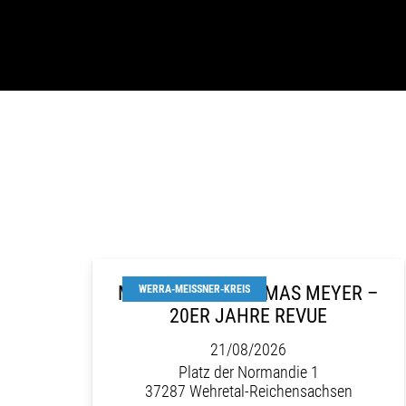
MARCELINI & THOMAS MEYER –
WERRA-MEISSNER-KREIS
20ER JAHRE REVUE
21/08/2026
Platz der Normandie 1
37287 Wehretal-Reichensachsen