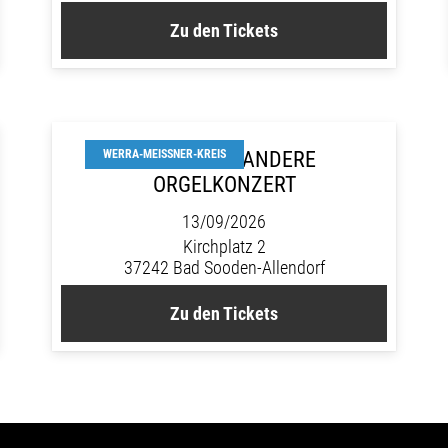
Zu den Tickets
DAS ETWAS ANDERE
WERRA-MEISSNER-KREIS
ORGELKONZERT
13/09/2026
Kirchplatz 2
37242 Bad Sooden-Allendorf
Zu den Tickets