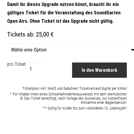
Damit ihr dieses Upgrade nutzen könnt, braucht ihr ein
gültiges Ticket für die Veranstaltung des SoundGarten
Open Airs. Ohne Ticket ist das Upgrade nicht gültig.
Tickets ab:
25,00 €
Party-
In den Warenkorb
VIP-
Upgrade
Ticketpreis inkl. MwSt und Gebühren; Ticketversand digital per E-Mail
Menge
* Für Inhaber:innen eines Schwerbehindertenausweises mit dem Merkzeichen
B. Das Ticket berechtigt, nach Vorlage des Ausweises, zur kostenfreien
Mitnahme einer Begleitperson.
** Gültig für Kinder bis zum vollendeten 12. Lebensjahr!