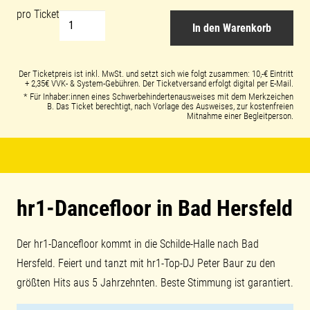
hr1-
In den Warenkorb
Dancefloor
30.09.23
Der Ticketpreis ist inkl. MwSt. und setzt sich wie folgt zusammen: 10,-€ Eintritt
Menge
+ 2,35€ VVK- & System-Gebühren. Der Ticketversand erfolgt digital per E-Mail.
* Für Inhaber:innen eines Schwerbehindertenausweises mit dem Merkzeichen
B. Das Ticket berechtigt, nach Vorlage des Ausweises, zur kostenfreien
Mitnahme einer Begleitperson.
hr1-Dancefloor in Bad Hersfeld
Der hr1-Dancefloor kommt in die Schilde-Halle nach Bad
Hersfeld. Feiert und tanzt mit hr1-Top-DJ Peter Baur zu den
größten Hits aus 5 Jahrzehnten. Beste Stimmung ist garantiert.